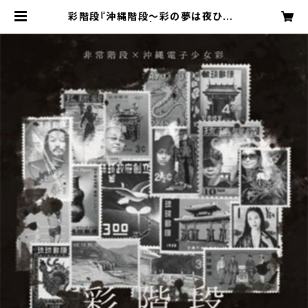
彩階段『沖縄階段～彩の夢は夜ひらく
～』(サイン付き） | 彩Saya (ex沖縄
電子少女彩) & 紅-akn 公式オンライ
ンショップ