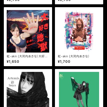
紅-akn (大河内あきな）大好き
紅-akn (大河内あきな）
地獄
¥1,650
¥1,700