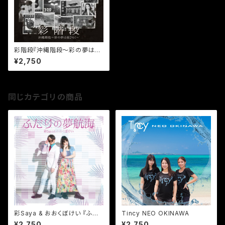
彩階段『沖縄階段～彩の夢は夜
ひらく～』(サイン付き）
¥2,750
同じカテゴリの商品
彩Saya & おおくぼけい 『ふた
Tincy NEO OKINAWA
りの夢航海』
¥2,750
¥2,750