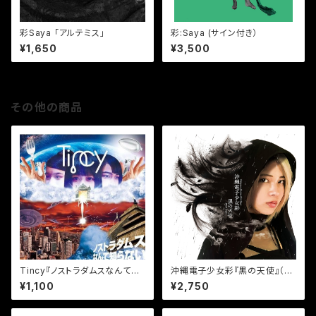
彩Saya 「アルテミス」
彩:Saya (サイン付き）
¥1,650
¥3,500
その他の商品
Tincy『ノストラダムスなんて知
沖縄電子少女彩『黒の天使』（サ
らない！』
イン付き）
¥1,100
¥2,750