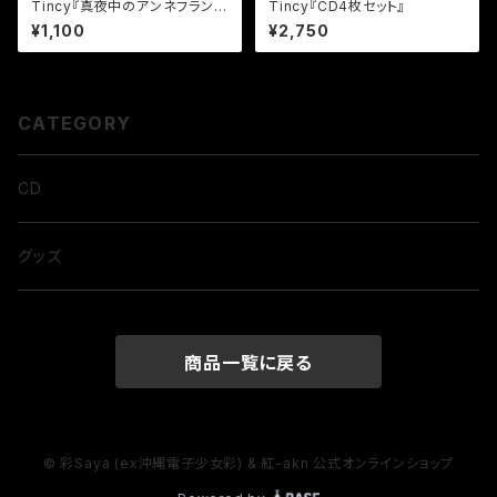
Tincy『真夜中のアンネフラン
Tincy『CD4枚セット』
ク/memento mori』
¥1,100
¥2,750
CATEGORY
CD
グッズ
商品一覧に戻る
© 彩Saya (ex沖縄電子少女彩) & 紅-akn 公式オンラインショップ