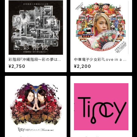
彩階段『沖縄階段～彩の夢は夜
中華電子少女彩『Love in a cr
ひらく～』(サイン付き）
azy world』（サイン付き）
¥2,750
¥2,200